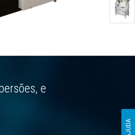
persões, e
AJUDA