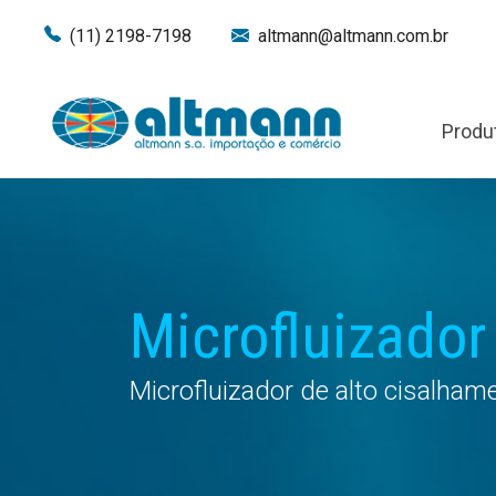
(11) 2198-7198
altmann@altmann.com.br
Produ
Microfluizador
Microfluizador de alto cisalham