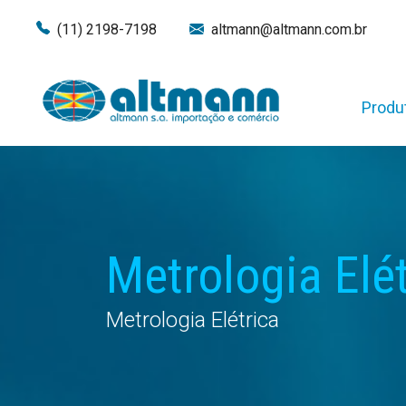
(11) 2198-7198
altmann@altmann.com.br
Produ
Metrologia Elé
Metrologia Elétrica