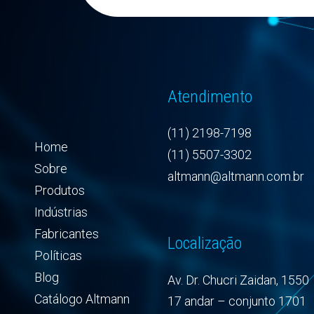
Atendimento
(11) 2198-7198
Home
(11) 5507-3302
Sobre
altmann@altmann.com.br
Produtos
Indústrias
Fabricantes
Localização
Políticas
Blog
Av. Dr. Chucri Zaidan, 1550
Catálogo Altmann
17 andar – conjunto 1701