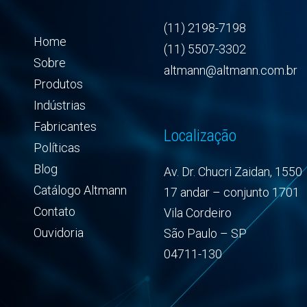
(11) 2198-7198
Home
(11) 5507-3302
Sobre
altmann@altmann.com.br
Produtos
Indústrias
Fabricantes
Localização
Políticas
Blog
Av. Dr. Chucri Zaidan, 1550
Catálogo Altmann
17 andar – conjunto 1701
Contato
Vila Cordeiro
Ouvidoria
São Paulo – SP
04711-130