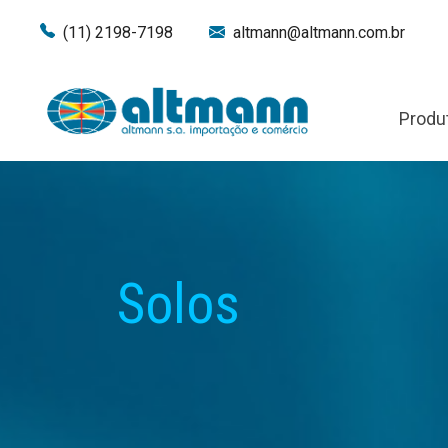
(11) 2198-7198
altmann@altmann.com.br
Produ
Solos