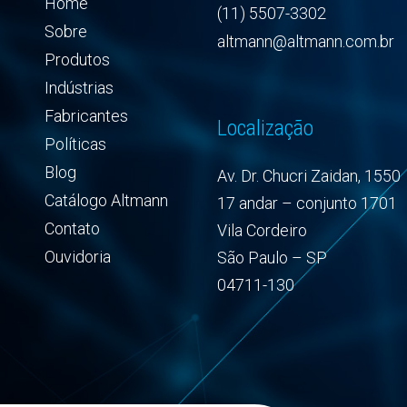
Home
(11) 5507-3302
Sobre
altmann@altmann.com.br
Produtos
Indústrias
Fabricantes
Localização
Políticas
Blog
Av. Dr. Chucri Zaidan, 1550
Catálogo Altmann
17 andar – conjunto 1701
Contato
Vila Cordeiro
Ouvidoria
São Paulo – SP
04711-130